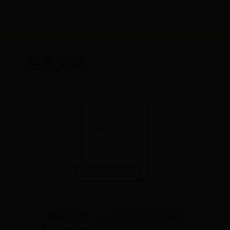
相关文章
《魔兽世界》wlk辛达苟萨打完行