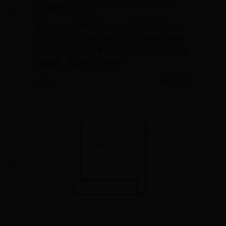
设置教程大全
腾达(Tenda) 腾达首款Wi-Fi 7路由器开售 209
元，BE5100（BE6L Pro） BE6L Pro是一款专
为追求性能体验的家庭用户设计的Wi-Fi 7无线
路由器，其双频均支持Wi-
07-01
阅读: 1985