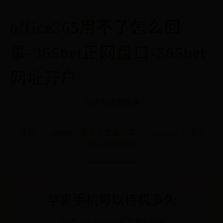
office365用不了怎么回
事-365bet正网盘口-365bet
网址开户
记录时光的故事
首页
office365用不了怎么回事
365bet正网盘口
365bet网址开户
苹果手机可以待机多久
分类:
office365用不了怎么回事