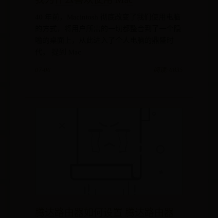
40 年前，Macintosh 彻底改变了我们使用电脑
的方式，将用户所需的一切都整合到了一个隐
喻的桌面上，从此进入了个人电脑的鼎盛时
代。 提到 Mac
07-06
阅读: 6835
腾达路由器如何设置 腾达路由器