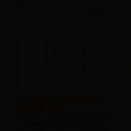
牛
07-11
阅读: 2823
瑞士队大名单,2022世界杯瑞士国
家队阵容,主教练
新增赛事 ： 2025挪甲 | 2025挪超 | 2025芬超 |
2025瑞典超甲 | 2025巴拉甲 | 2025哥伦甲 |