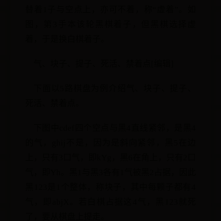
替着1子与空点上，亦可不着，称“虚着”。如
图，第3手本该轮黑棋着子，但黑棋选择虚
着，于是换白棋着子。
气、块子、提子、死活、禁着点[编辑]
下面以5路棋盘为例介绍气、块子、提子、
死活、禁着点。
下图中cdef四个空点与黑4直线紧邻，是黑4
的气，ghij不是，因为是斜向紧邻，黑5在边
上，只有3口气，即kYg，黑6在角上，只有2口
气，即Yh。黑1与黑3各有1气被黑2占据，因此
黑123是1个整体，称块子，其中每颗子都有4
气，即abjX。若白棋占据这4气，黑123就死
了，要从棋盘上提走。