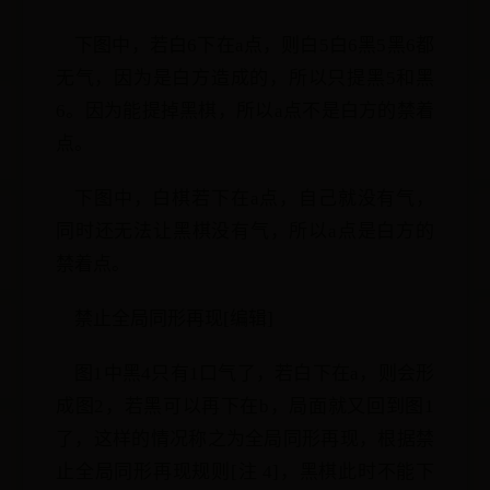
下图中，若白6下在a点，则白5白6黑5黑6都
无气，因为是白方造成的，所以只提黑5和黑
6。因为能提掉黑棋，所以a点不是白方的禁着
点。
下图中，白棋若下在a点，自己就没有气，
同时还无法让黑棋没有气，所以a点是白方的
禁着点。
禁止全局同形再现[编辑]
图1中黑4只有1口气了，若白下在a，则会形
成图2，若黑可以再下在b，局面就又回到图1
了，这样的情况称之为全局同形再现，根据禁
止全局同形再现规则[注 4]，黑棋此时不能下