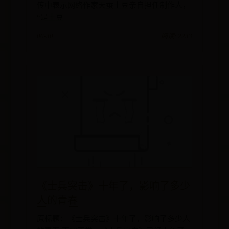
传中表示网络作家天蚕土豆亲自担任制作人，
“是土豆
06-30
阅读: 2233
《士兵突击》十年了，影响了多少
人的青春
原标题：《士兵突击》十年了，影响了多少人