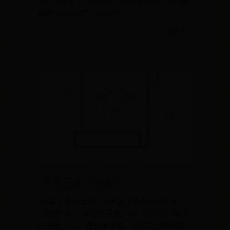
2025哥伦乙 | 2025阿超 | 2025冰岛杯 | 2025挪
威杯 | 2025中乙 | 2025智
07-09
阅读: 853
1米等于多少分米？
1米等于多少分米？ 1米等于多少分米？米
（或称“米”，单位符号是：m）和分米（单位
符号是：dm）是长度单位，它们之间的换算