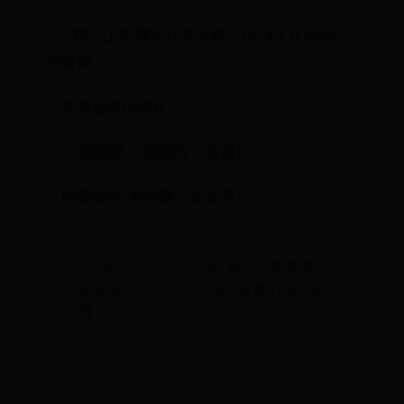
↑ 棋子上的数字代表手数，白24下在d点但已
经被提
外部链接[编辑]
中国规则-中国棋院（有图）
中国规则-央视网（仅文字）
« 上一篇:
下一篇: 微信饥饿表情是
百度云文件
哪个 微信里饿的表情是
位置
哪一个 »