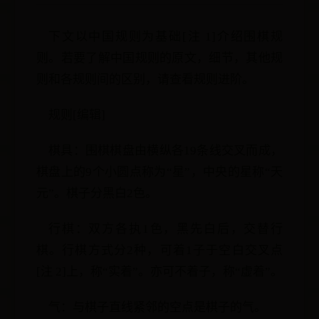
下文以中国规则为基础[注 1]介绍围棋规
则。若要了解中国规则的原文，细节，其他规
则和各规则间的区别，请查看规则进阶。
规则[编辑]
棋具：围棋棋盘由横纵各19条线交叉而成，
棋盘上的9个小圆点称为“星”，中央的星称“天
元”。棋子分黑白2色。
行棋：双方各执1色，黑先白后，交替行
棋。行棋方式分2种，可着1子于空白交叉点
[注 2]上，称“实着”。亦可不着子，称“虚着”。
气：与棋子直线紧邻的空点是棋子的气。