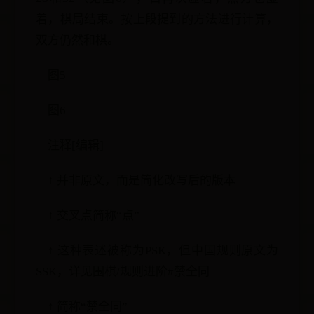
着，棋局结束。按上段提到的方法进行计算，
双方仍然和棋。
图5
图6
注释[编辑]
↑ 并非原文，而是简化改写后的版本
↑ 交叉点简称“点”
↑ 这种表述被称为PSK，但中国规则原文为
SSK，详见围棋/规则进阶#禁全同
↑ 简称“禁全同”