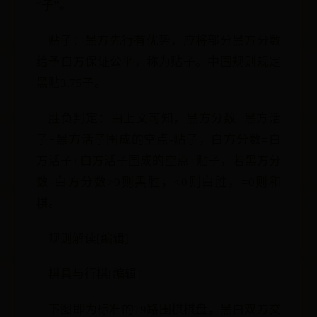
“子”。
贴子：黑方先行有优势，应将部分黑方分数
给予白方保证公平，称为贴子。中国规则规定
黑贴3.75子。
胜负判定：由上文可知，黑方分数=黑方活
子+黑方活子围成的空点-贴子，白方分数=白
方活子+白方活子围成的空点+贴子，若黑方分
数-白方分数>0则黑胜，<0则白胜，=0则和
棋。
规则解读[编辑]
棋具与行棋[编辑]
下图即为标准的19路围棋棋盘，黑白双方交