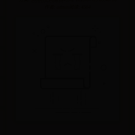
作者: admin
阅读: 4564