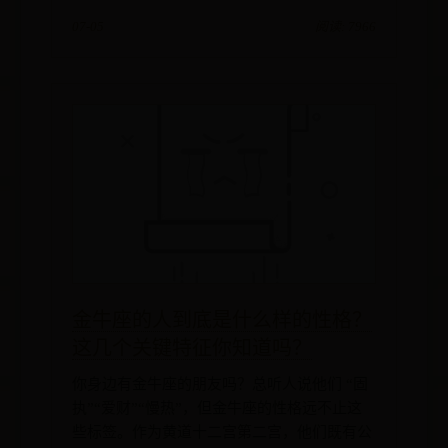
07-05
阅读: 7966
金牛座的人到底是什么样的性格？
这几个关键特征你知道吗？
你身边有金牛座的朋友吗？总听人说他们 “固
执”“爱财”“慢热”，但金牛座的性格远不止这
些标签。作为黄道十二宫第二宫，他们既有公