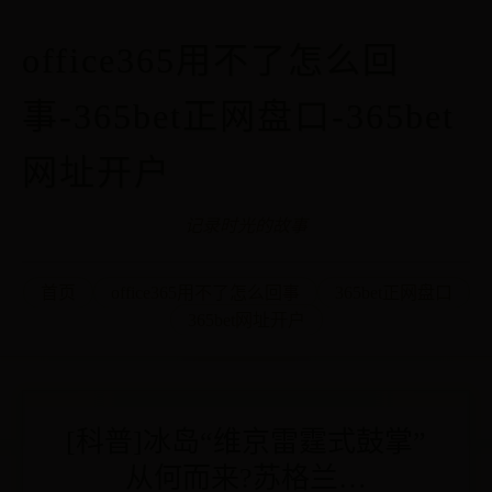
office365用不了怎么回
事-365bet正网盘口-365bet
网址开户
记录时光的故事
首页
office365用不了怎么回事
365bet正网盘口
365bet网址开户
[科普]冰岛“维京雷霆式鼓掌”
从何而来?苏格兰…